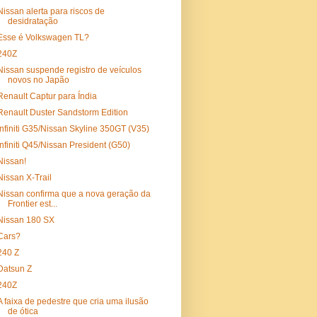
Nissan alerta para riscos de
desidratação
Esse é Volkswagen TL?
240Z
Nissan suspende registro de veículos
novos no Japão
Renault Captur para Índia
Renault Duster Sandstorm Edition
Infiniti G35/Nissan Skyline 350GT (V35)
Infiniti Q45/Nissan President (G50)
Nissan!
Nissan X-Trail
Nissan confirma que a nova geração da
Frontier est...
Nissan 180 SX
Cars?
240 Z
Datsun Z
240Z
A faixa de pedestre que cria uma ilusão
de ótica