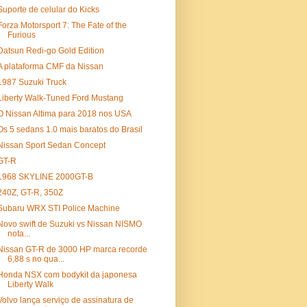
Suporte de celular do Kicks
Forza Motorsport 7: The Fate of the
Furious
Datsun Redi-go Gold Edition
A plataforma CMF da Nissan
1987 Suzuki Truck
Liberty Walk-Tuned Ford Mustang
O Nissan Altima para 2018 nos USA
Os 5 sedans 1.0 mais baratos do Brasil
Nissan Sport Sedan Concept
GT-R
1968 SKYLINE 2000GT-B
240Z, GT-R, 350Z
Subaru WRX STI Police Machine
Novo swift de Suzuki vs Nissan NISMO
nota...
Nissan GT-R de 3000 HP marca recorde
6,88 s no qua...
Honda NSX com bodykit da japonesa
Liberty Walk
Volvo lança serviço de assinatura de