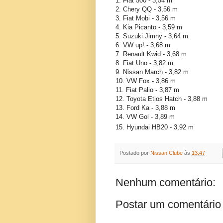
1. Fiat 500 - 3,54 m
2. Chery QQ - 3,56 m
3. Fiat Mobi - 3,56 m
4. Kia Picanto - 3,59 m
5. Suzuki Jimny - 3,64 m
6. VW up! - 3,68 m
7. Renault Kwid - 3,68 m
8. Fiat Uno - 3,82 m
9. Nissan March - 3,82 m
10. VW Fox - 3,86 m
11. Fiat Palio - 3,87 m
12. Toyota Etios Hatch - 3,88 m
13. Ford Ka - 3,88 m
14. VW Gol - 3,89 m
15. Hyundai HB20 - 3,92 m
Postado por
Nissan Clube
às
13:47
Nenhum comentário:
Postar um comentário