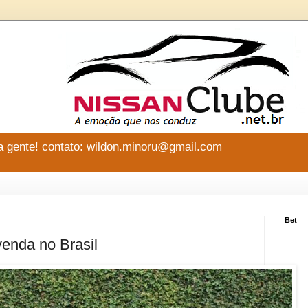
 gente! contato: wildon.minoru@gmail.com
Bet
enda no Brasil