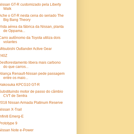
Nissan GT-R customizado pela Liberty
Walk
Ache o GT-R nesta cena do seriado The
Big Bang Theory
Vista aérea da fábrica da Nissan, planta
de Oppama...
Carro autônomo da Toyota utiliza dois
volantes
Mitsubishi Outlander Active Gear
240Z
Desflorestamento libera mais carbono
do que carros...
Aliança Renault-Nissan pede passagem
entre os maio...
Hakosuka KPCG10 GT-R
Substituindo motor de passo do câmbio
CVT de Sentra
2018 Nissan Armada Platinum Reserve
Nissan X-Trail
Infiniti Emerg-E
Prototype 9
Nissan Note e-Power