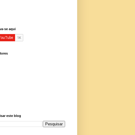
va-se aqui
dores
sar este blog