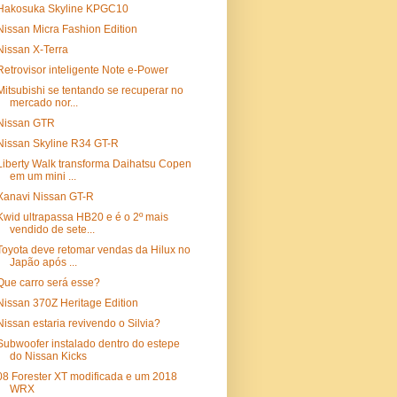
Hakosuka Skyline KPGC10
Nissan Micra Fashion Edition
Nissan X-Terra
Retrovisor inteligente Note e-Power
Mitsubishi se tentando se recuperar no
mercado nor...
Nissan GTR
Nissan Skyline R34 GT-R
Liberty Walk transforma Daihatsu Copen
em um mini ...
Xanavi Nissan GT-R
Kwid ultrapassa HB20 e é o 2º mais
vendido de sete...
Toyota deve retomar vendas da Hilux no
Japão após ...
Que carro será esse?
Nissan 370Z Heritage Edition
Nissan estaria revivendo o Silvia?
Subwoofer instalado dentro do estepe
do Nissan Kicks
08 Forester XT modificada e um 2018
WRX