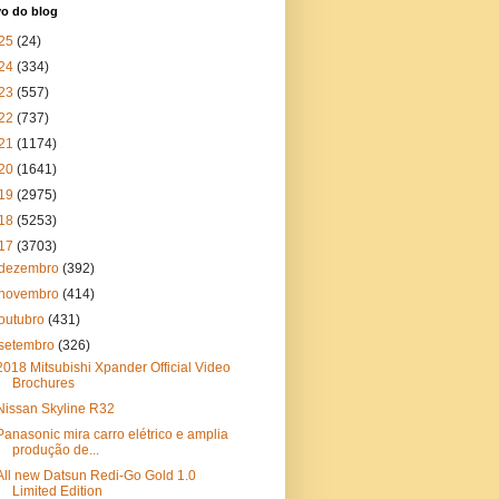
vo do blog
25
(24)
24
(334)
23
(557)
22
(737)
21
(1174)
20
(1641)
19
(2975)
18
(5253)
17
(3703)
dezembro
(392)
novembro
(414)
outubro
(431)
setembro
(326)
2018 Mitsubishi Xpander Official Video
Brochures
Nissan Skyline R32
Panasonic mira carro elétrico e amplia
produção de...
All new Datsun Redi-Go Gold 1.0
Limited Edition