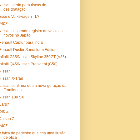
Nissan alerta para riscos de
desidratação
Esse é Volkswagen TL?
240Z
Nissan suspende registro de veículos
novos no Japão
Renault Captur para Índia
Renault Duster Sandstorm Edition
Infiniti G35/Nissan Skyline 350GT (V35)
Infiniti Q45/Nissan President (G50)
Nissan!
Nissan X-Trail
Nissan confirma que a nova geração da
Frontier est...
Nissan 180 SX
Cars?
240 Z
Datsun Z
240Z
A faixa de pedestre que cria uma ilusão
de ótica