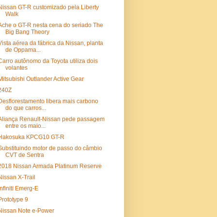
Nissan GT-R customizado pela Liberty
Walk
Ache o GT-R nesta cena do seriado The
Big Bang Theory
Vista aérea da fábrica da Nissan, planta
de Oppama...
Carro autônomo da Toyota utiliza dois
volantes
Mitsubishi Outlander Active Gear
240Z
Desflorestamento libera mais carbono
do que carros...
Aliança Renault-Nissan pede passagem
entre os maio...
Hakosuka KPCG10 GT-R
Substituindo motor de passo do câmbio
CVT de Sentra
2018 Nissan Armada Platinum Reserve
Nissan X-Trail
Infiniti Emerg-E
Prototype 9
Nissan Note e-Power