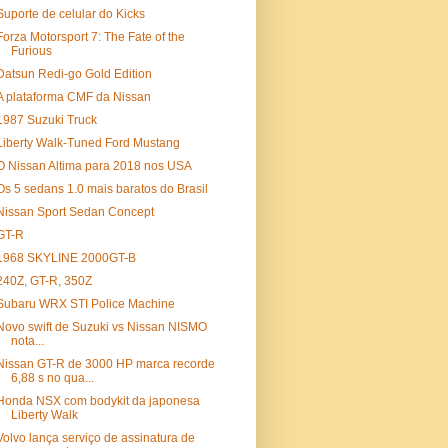
Suporte de celular do Kicks
Forza Motorsport 7: The Fate of the
Furious
Datsun Redi-go Gold Edition
A plataforma CMF da Nissan
1987 Suzuki Truck
Liberty Walk-Tuned Ford Mustang
O Nissan Altima para 2018 nos USA
Os 5 sedans 1.0 mais baratos do Brasil
Nissan Sport Sedan Concept
GT-R
1968 SKYLINE 2000GT-B
240Z, GT-R, 350Z
Subaru WRX STI Police Machine
Novo swift de Suzuki vs Nissan NISMO
nota...
Nissan GT-R de 3000 HP marca recorde
6,88 s no qua...
Honda NSX com bodykit da japonesa
Liberty Walk
Volvo lança serviço de assinatura de