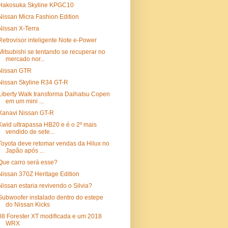
Hakosuka Skyline KPGC10
Nissan Micra Fashion Edition
Nissan X-Terra
Retrovisor inteligente Note e-Power
Mitsubishi se tentando se recuperar no
mercado nor...
Nissan GTR
Nissan Skyline R34 GT-R
Liberty Walk transforma Daihatsu Copen
em um mini ...
Xanavi Nissan GT-R
Kwid ultrapassa HB20 e é o 2º mais
vendido de sete...
Toyota deve retomar vendas da Hilux no
Japão após ...
Que carro será esse?
Nissan 370Z Heritage Edition
Nissan estaria revivendo o Silvia?
Subwoofer instalado dentro do estepe
do Nissan Kicks
08 Forester XT modificada e um 2018
WRX