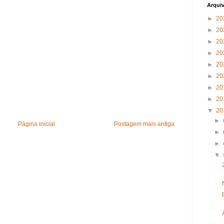
Arqui
►
20
►
20
►
20
►
20
►
20
►
20
►
20
►
20
▼
20
►
Página inicial
Postagem mais antiga
►
►
▼