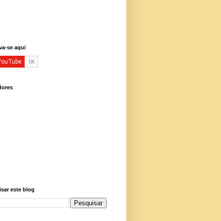
va-se aqui
dores
sar este blog