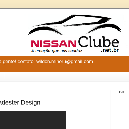
 gente! contato: wildon.minoru@gmail.com
Bet
dester Design