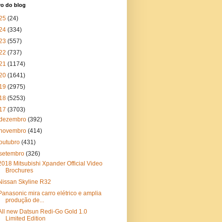
vo do blog
25
(24)
24
(334)
23
(557)
22
(737)
21
(1174)
20
(1641)
19
(2975)
18
(5253)
17
(3703)
dezembro
(392)
novembro
(414)
outubro
(431)
setembro
(326)
2018 Mitsubishi Xpander Official Video
Brochures
Nissan Skyline R32
Panasonic mira carro elétrico e amplia
produção de...
All new Datsun Redi-Go Gold 1.0
Limited Edition