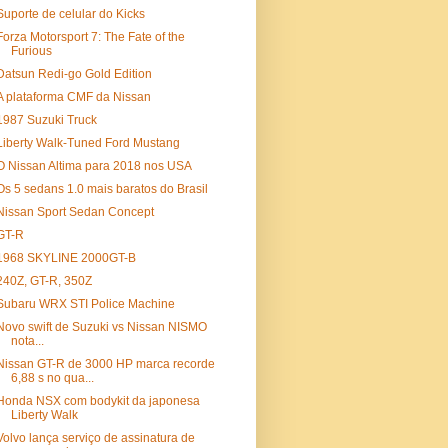
Suporte de celular do Kicks
Forza Motorsport 7: The Fate of the
Furious
Datsun Redi-go Gold Edition
A plataforma CMF da Nissan
1987 Suzuki Truck
Liberty Walk-Tuned Ford Mustang
O Nissan Altima para 2018 nos USA
Os 5 sedans 1.0 mais baratos do Brasil
Nissan Sport Sedan Concept
GT-R
1968 SKYLINE 2000GT-B
240Z, GT-R, 350Z
Subaru WRX STI Police Machine
Novo swift de Suzuki vs Nissan NISMO
nota...
Nissan GT-R de 3000 HP marca recorde
6,88 s no qua...
Honda NSX com bodykit da japonesa
Liberty Walk
Volvo lança serviço de assinatura de