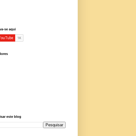
va-se aqui
dores
sar este blog