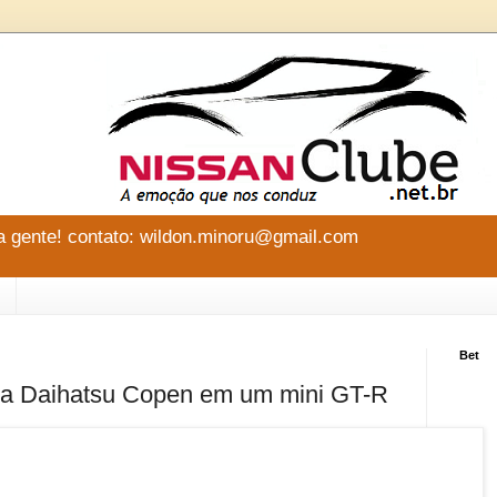
 gente! contato: wildon.minoru@gmail.com
Bet
rma Daihatsu Copen em um mini GT-R