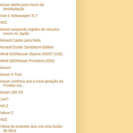
Nissan alerta para riscos de
desidratação
Esse é Volkswagen TL?
240Z
Nissan suspende registro de veículos
novos no Japão
Renault Captur para Índia
Renault Duster Sandstorm Edition
Infiniti G35/Nissan Skyline 350GT (V35)
Infiniti Q45/Nissan President (G50)
Nissan!
Nissan X-Trail
Nissan confirma que a nova geração da
Frontier est...
Nissan 180 SX
Cars?
240 Z
Datsun Z
240Z
A faixa de pedestre que cria uma ilusão
de ótica