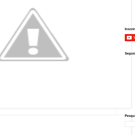
Inscre
Segui
Pesqui