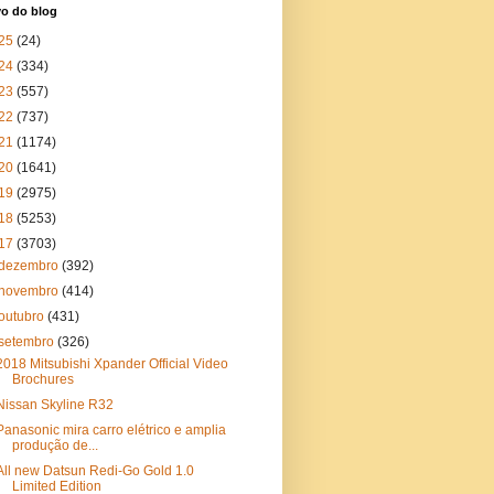
vo do blog
25
(24)
24
(334)
23
(557)
22
(737)
21
(1174)
20
(1641)
19
(2975)
18
(5253)
17
(3703)
dezembro
(392)
novembro
(414)
outubro
(431)
setembro
(326)
2018 Mitsubishi Xpander Official Video
Brochures
Nissan Skyline R32
Panasonic mira carro elétrico e amplia
produção de...
All new Datsun Redi-Go Gold 1.0
Limited Edition