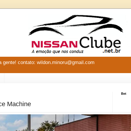
 gente! contato: wildon.minoru@gmail.com
Bet
ce Machine