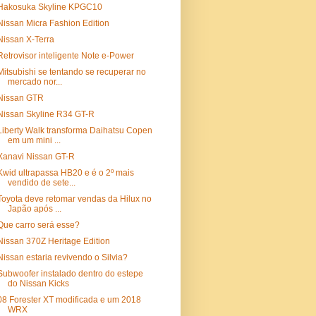
Hakosuka Skyline KPGC10
Nissan Micra Fashion Edition
Nissan X-Terra
Retrovisor inteligente Note e-Power
Mitsubishi se tentando se recuperar no
mercado nor...
Nissan GTR
Nissan Skyline R34 GT-R
Liberty Walk transforma Daihatsu Copen
em um mini ...
Xanavi Nissan GT-R
Kwid ultrapassa HB20 e é o 2º mais
vendido de sete...
Toyota deve retomar vendas da Hilux no
Japão após ...
Que carro será esse?
Nissan 370Z Heritage Edition
Nissan estaria revivendo o Silvia?
Subwoofer instalado dentro do estepe
do Nissan Kicks
08 Forester XT modificada e um 2018
WRX