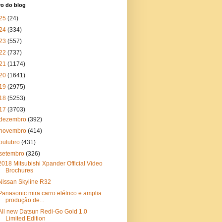
vo do blog
25
(24)
24
(334)
23
(557)
22
(737)
21
(1174)
20
(1641)
19
(2975)
18
(5253)
17
(3703)
dezembro
(392)
novembro
(414)
outubro
(431)
setembro
(326)
2018 Mitsubishi Xpander Official Video
Brochures
Nissan Skyline R32
Panasonic mira carro elétrico e amplia
produção de...
All new Datsun Redi-Go Gold 1.0
Limited Edition