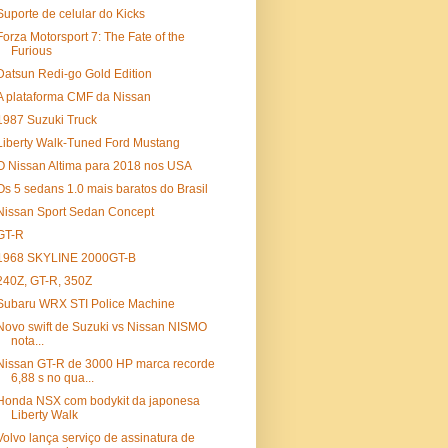
Suporte de celular do Kicks
Forza Motorsport 7: The Fate of the
Furious
Datsun Redi-go Gold Edition
A plataforma CMF da Nissan
1987 Suzuki Truck
Liberty Walk-Tuned Ford Mustang
O Nissan Altima para 2018 nos USA
Os 5 sedans 1.0 mais baratos do Brasil
Nissan Sport Sedan Concept
GT-R
1968 SKYLINE 2000GT-B
240Z, GT-R, 350Z
Subaru WRX STI Police Machine
Novo swift de Suzuki vs Nissan NISMO
nota...
Nissan GT-R de 3000 HP marca recorde
6,88 s no qua...
Honda NSX com bodykit da japonesa
Liberty Walk
Volvo lança serviço de assinatura de