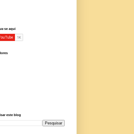
va-se aqui
dores
sar este blog