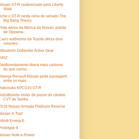
Nissan GT-R customizado pela Liberty
Walk
Ache o GT-R nesta cena do seriado The
Big Bang Theory
Vista aérea da fábrica da Nissan, planta
de Oppama...
Carro autônomo da Toyota utiliza dois
volantes
Mitsubishi Outlander Active Gear
240Z
Desflorestamento libera mais carbono
do que carros...
Aliança Renault-Nissan pede passagem
entre os maio...
Hakosuka KPCG10 GT-R
Substituindo motor de passo do câmbio
CVT de Sentra
2018 Nissan Armada Platinum Reserve
Nissan X-Trail
Infiniti Emerg-E
Prototype 9
Nissan Note e-Power