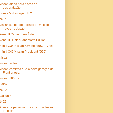
Nissan alerta para riscos de
desidratação
Esse é Volkswagen TL?
240Z
Nissan suspende registro de veículos
novos no Japão
Renault Captur para Índia
Renault Duster Sandstorm Edition
Infiniti G35/Nissan Skyline 350GT (V35)
Infiniti Q45/Nissan President (G50)
Nissan!
Nissan X-Trail
Nissan confirma que a nova geração da
Frontier est...
Nissan 180 SX
Cars?
240 Z
Datsun Z
240Z
A faixa de pedestre que cria uma ilusão
de ótica