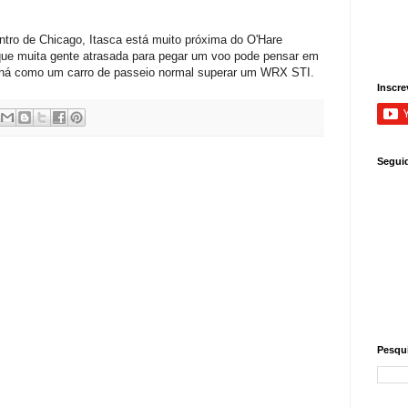
ntro de Chicago, Itasca está muito próxima do O'Hare
r que muita gente atrasada para pegar um voo pode pensar em
 há como um carro de passeio normal superar um WRX STI.
Inscre
Segui
Pesqui