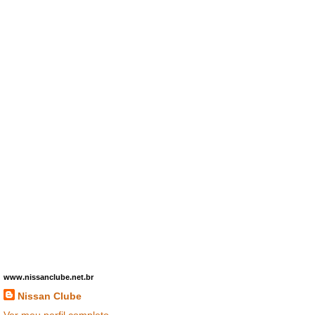
www.nissanclube.net.br
Nissan Clube
Ver meu perfil completo