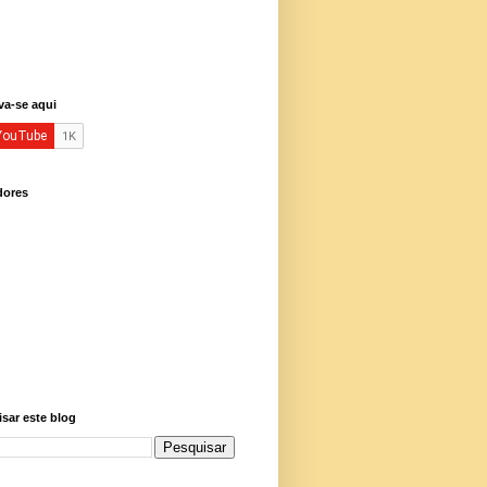
va-se aqui
dores
sar este blog