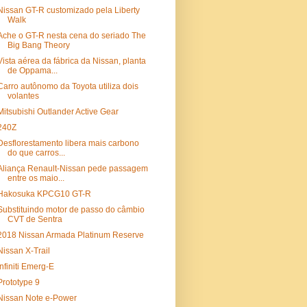
Nissan GT-R customizado pela Liberty
Walk
Ache o GT-R nesta cena do seriado The
Big Bang Theory
Vista aérea da fábrica da Nissan, planta
de Oppama...
Carro autônomo da Toyota utiliza dois
volantes
Mitsubishi Outlander Active Gear
240Z
Desflorestamento libera mais carbono
do que carros...
Aliança Renault-Nissan pede passagem
entre os maio...
Hakosuka KPCG10 GT-R
Substituindo motor de passo do câmbio
CVT de Sentra
2018 Nissan Armada Platinum Reserve
Nissan X-Trail
Infiniti Emerg-E
Prototype 9
Nissan Note e-Power