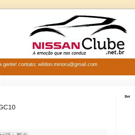
 gente! contato: wildon.minoru@gmail.com
Bet
PGC10