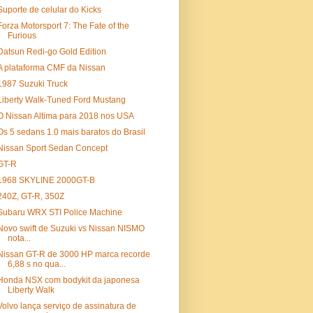
Suporte de celular do Kicks
Forza Motorsport 7: The Fate of the
Furious
Datsun Redi-go Gold Edition
A plataforma CMF da Nissan
1987 Suzuki Truck
Liberty Walk-Tuned Ford Mustang
O Nissan Altima para 2018 nos USA
Os 5 sedans 1.0 mais baratos do Brasil
Nissan Sport Sedan Concept
GT-R
1968 SKYLINE 2000GT-B
240Z, GT-R, 350Z
Subaru WRX STI Police Machine
Novo swift de Suzuki vs Nissan NISMO
nota...
Nissan GT-R de 3000 HP marca recorde
6,88 s no qua...
Honda NSX com bodykit da japonesa
Liberty Walk
Volvo lança serviço de assinatura de