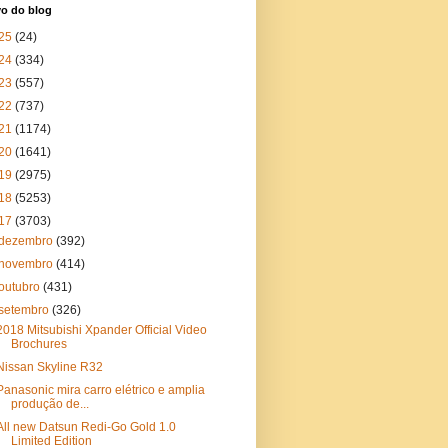
vo do blog
25
(24)
24
(334)
23
(557)
22
(737)
21
(1174)
20
(1641)
19
(2975)
18
(5253)
17
(3703)
dezembro
(392)
novembro
(414)
outubro
(431)
setembro
(326)
2018 Mitsubishi Xpander Official Video
Brochures
Nissan Skyline R32
Panasonic mira carro elétrico e amplia
produção de...
All new Datsun Redi-Go Gold 1.0
Limited Edition