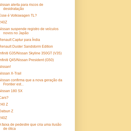
Nissan alerta para riscos de
desidratação
Esse é Volkswagen TL?
240Z
Nissan suspende registro de veículos
novos no Japão
Renault Captur para Índia
Renault Duster Sandstorm Edition
Infiniti G35/Nissan Skyline 350GT (V35)
Infiniti Q45/Nissan President (G50)
Nissan!
Nissan X-Trail
Nissan confirma que a nova geração da
Frontier est...
Nissan 180 SX
Cars?
240 Z
Datsun Z
240Z
A faixa de pedestre que cria uma ilusão
de ótica