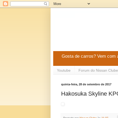
Gosta de carros? Vem com a
Youtube
Forum do Nissan Clube
quinta-feira, 28 de setembro de 2017
Hakosuka Skyline K
Postado por
Nissan Clube
às
11:37