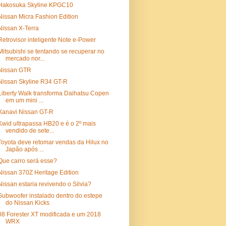
Hakosuka Skyline KPGC10
Nissan Micra Fashion Edition
Nissan X-Terra
Retrovisor inteligente Note e-Power
Mitsubishi se tentando se recuperar no
mercado nor...
Nissan GTR
Nissan Skyline R34 GT-R
Liberty Walk transforma Daihatsu Copen
em um mini ...
Xanavi Nissan GT-R
Kwid ultrapassa HB20 e é o 2º mais
vendido de sete...
Toyota deve retomar vendas da Hilux no
Japão após ...
Que carro será esse?
Nissan 370Z Heritage Edition
Nissan estaria revivendo o Silvia?
Subwoofer instalado dentro do estepe
do Nissan Kicks
08 Forester XT modificada e um 2018
WRX