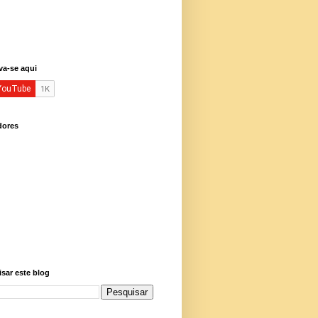
va-se aqui
dores
sar este blog