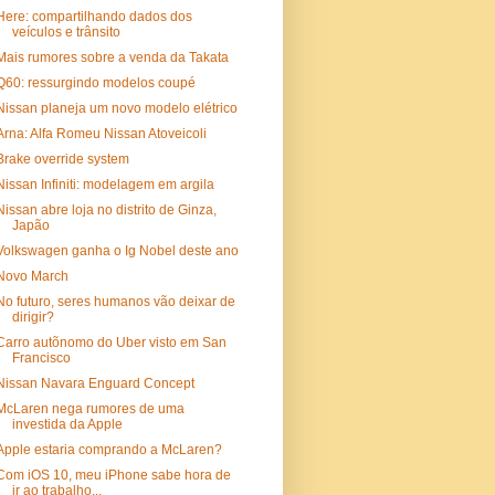
Here: compartilhando dados dos
veículos e trânsito
Mais rumores sobre a venda da Takata
Q60: ressurgindo modelos coupé
Nissan planeja um novo modelo elétrico
Arna: Alfa Romeu Nissan Atoveicoli
Brake override system
Nissan Infiniti: modelagem em argila
Nissan abre loja no distrito de Ginza,
Japão
Volkswagen ganha o Ig Nobel deste ano
Novo March
No futuro, seres humanos vão deixar de
dirigir?
Carro autõnomo do Uber visto em San
Francisco
Nissan Navara Enguard Concept
McLaren nega rumores de uma
investida da Apple
Apple estaria comprando a McLaren?
Com iOS 10, meu iPhone sabe hora de
ir ao trabalho...