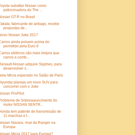
Toyota substitui Nissan como
patrocinadora do The ...
Nissan GT-R no Brasil
Takata, fabricante de airbags, recebe
propostas de...
Novo Nissan Juke 2017
Carros ainda poluem acima do
permitido pela Euro 6
Carros elétricos são mais limpos que
carros a comb...
Renault-Nissan adquire Slypheo, para
desenvolver s...
New Micra esperado no Salão de Paris
Hyundai planeja um novo SUV para
concorrer com o Juke
Nissan ProPilot
Problema de Sobreaquecimento do
motor NISSAN SENTR...
Honda tem patente de transmissão de
11 marchas e t...
Nissan Navara, rival da Ranger na
Europa
Nissan Micra 2017 para Europa?