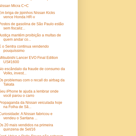
Nissan Micra C+C
Em briga de jipinhos Nissan Kicks
vence Honda HR-v
Postos de gasolina de São Paulo estão
sem fiscaliz...
Justiça mantém proibição a multas de
quem andar co...
E o Sentra continua vendendo
pouquíssimo
Mitsubishi Lancer EVO Final Edition
US#1600
No escândalo da fraude de consumo da
Volks, invest...
Os problemas com o recall do airbag da
Takata
Seu iPhone te ajuda a lembrar onde
você parou o carro
Propaganda da Nissan veiculada hoje
na Folha de Sã...
Curiosidade: A Nissan fabricou e
vendeu o Santana ...
Os 20 mais vendidos na primeira
quinzena de Set/16