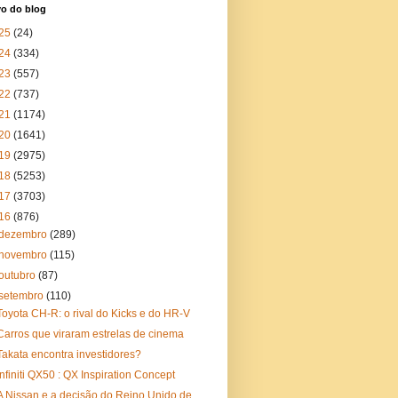
vo do blog
25
(24)
24
(334)
23
(557)
22
(737)
21
(1174)
20
(1641)
19
(2975)
18
(5253)
17
(3703)
16
(876)
dezembro
(289)
novembro
(115)
outubro
(87)
setembro
(110)
Toyota CH-R: o rival do Kicks e do HR-V
Carros que viraram estrelas de cinema
Takata encontra investidores?
Infiniti QX50 : QX Inspiration Concept
A Nissan e a decisão do Reino Unido de