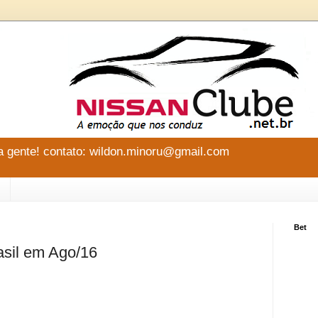
 gente! contato: wildon.minoru@gmail.com
Bet
asil em Ago/16