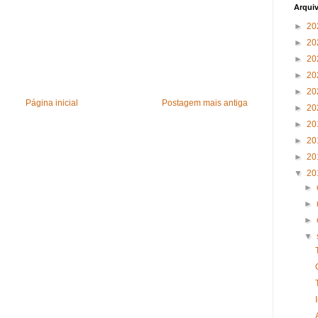
Arqui
►
20
►
20
►
20
►
20
►
20
Página inicial
Postagem mais antiga
►
20
►
20
►
20
►
20
▼
20
►
►
►
▼