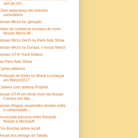
sair da Uni...
Ciber-segurança em veículos
conectados
Nissan Micra 5a. geração
Video do comercial europeu do novo
Nissan Micra (M...
Nissan Micra Gen5 na Paris Auto Show
Nissan Micra na Europa, o nosso March
Nissan GT-R Track Edition
Na Paris Auto Show
Carros elétricos
Produção do Kicks no Brasil a começar
em Março/2017
Cadeira com sistema Propilot
Nissan GT-R em show room da Nissan
Carrera em São ...
Nissan Rogue, excelentes vendas entre
a comunidade...
Anunciada parceria entre Renault-
Nissan e Microsoft
Tira dúvidas sobre recall
Recall dos airbags da Takata