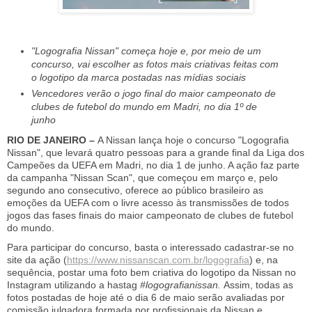
"Logografia Nissan" começa hoje e, por meio de um
concurso, vai escolher as fotos mais criativas feitas com
o logotipo da marca postadas nas mídias sociais
Vencedores verão o jogo final do maior campeonato de
clubes de futebol do mundo em Madri, no dia 1º de
junho
RIO DE JANEIRO –
A Nissan lança hoje o concurso "Logografia
Nissan", que levará quatro pessoas para a grande final da Liga dos
Campeões da UEFA em Madri, no dia 1 de junho. A ação faz parte
da campanha "Nissan Scan", que começou em março e, pelo
segundo ano consecutivo, oferece ao público brasileiro as
emoções da UEFA com o livre acesso às transmissões de todos
jogos das fases finais do maior campeonato de clubes de futebol
do mundo.
Para participar do concurso, basta o interessado cadastrar-se no
site da ação (
https://www.nissanscan.com.br/logografia
) e, na
sequência, postar uma foto bem criativa do logotipo da Nissan no
Instagram utilizando a hastag
#logografianissan.
Assim, todas as
fotos postadas de hoje até o dia 6 de maio serão avaliadas por
comissão julgadora formada por profissionais da Nissan e