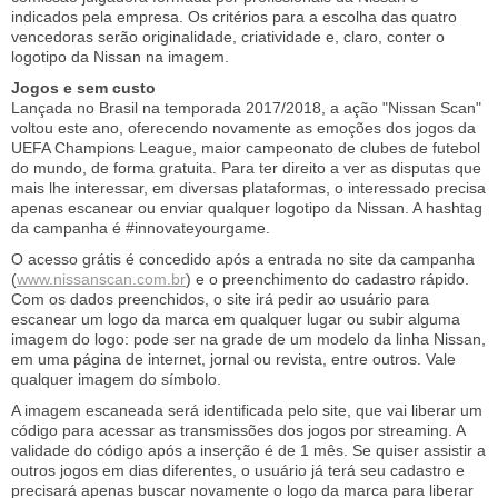
indicados pela empresa. Os critérios para a escolha das quatro
vencedoras serão originalidade, criatividade e, claro, conter o
logotipo da Nissan na imagem.
Jogos e sem custo
Lançada no Brasil na temporada 2017/2018, a ação "Nissan Scan"
voltou este ano, oferecendo novamente as emoções dos jogos da
UEFA Champions League, maior campeonato de clubes de futebol
do mundo, de forma gratuita. Para ter direito a ver as disputas que
mais lhe interessar, em diversas plataformas, o interessado precisa
apenas escanear ou enviar qualquer logotipo da Nissan. A hashtag
da campanha é #innovateyourgame.
O acesso grátis é concedido após a entrada no site da campanha
(
www.nissanscan.com.br
) e o preenchimento do cadastro rápido.
Com os dados preenchidos, o site irá pedir ao usuário para
escanear um logo da marca em qualquer lugar ou subir alguma
imagem do logo: pode ser na grade de um modelo da linha Nissan,
em uma página de internet, jornal ou revista, entre outros. Vale
qualquer imagem do símbolo.
A imagem escaneada será identificada pelo site, que vai liberar um
código para acessar as transmissões dos jogos por streaming. A
validade do código após a inserção é de 1 mês. Se quiser assistir a
outros jogos em dias diferentes, o usuário já terá seu cadastro e
precisará apenas buscar novamente o logo da marca para liberar