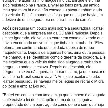
europeu, e algumas informações indicavam que ele tinha
sido registrado na França. Enviei as fotos para um amigo
meu que mora lá e ele não conseguiu puxar nenhum dado
do veículo. Foi só olhando as fotos que notei que havia um
adesivo de uma seguradora no para-brisa do carro".
Após pesquisar um pouco mais sobre a seguradora, Rafael
descobriu que a empresa era da Guiana Francesa. Depois
de ser ignorado, ele voltou a entrar em contato dizendo que
havia encontrado um veículo que tinha sido roubado. "Eles
retornaram confirmando que foi dada queixa de roubo
naquele carro. Depois de algumas horas, uma outra pessoa
me chamou e se identificou como o gerente da locadora. Ele
me explicou que o veículo tinha sido alugado e roubado e
perguntou onde ele estava. Depois de descobrir, ele
perguntou se eu não queria comprar o carro, já que buscar o
veículo no Brasil seria inviável". Antes de aceitar a oferta,
Rafael pesquisou se haveria meios legais de retirar o Micra
do local e emplacá-lo aqui.
"Entrei em contato com uma amiga que também é advogada
e até existe a lei de usucapião (forma de conseguir a
propriedade de um bem, agindo como dono e sem que haja