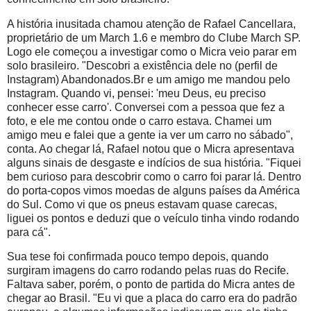
A história inusitada chamou atenção de Rafael Cancellara,
proprietário de um March 1.6 e membro do Clube March SP.
Logo ele começou a investigar como o Micra veio parar em
solo brasileiro. "Descobri a existência dele no (perfil de
Instagram) Abandonados.Br e um amigo me mandou pelo
Instagram. Quando vi, pensei: 'meu Deus, eu preciso
conhecer esse carro'. Conversei com a pessoa que fez a
foto, e ele me contou onde o carro estava. Chamei um
amigo meu e falei que a gente ia ver um carro no sábado",
conta. Ao chegar lá, Rafael notou que o Micra apresentava
alguns sinais de desgaste e indícios de sua história. "Fiquei
bem curioso para descobrir como o carro foi parar lá. Dentro
do porta-copos vimos moedas de alguns países da América
do Sul. Como vi que os pneus estavam quase carecas,
liguei os pontos e deduzi que o veículo tinha vindo rodando
para cá".
Sua tese foi confirmada pouco tempo depois, quando
surgiram imagens do carro rodando pelas ruas do Recife.
Faltava saber, porém, o ponto de partida do Micra antes de
chegar ao Brasil. "Eu vi que a placa do carro era do padrão