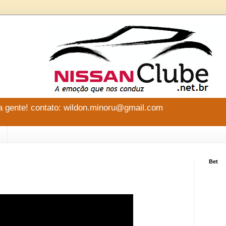
 gente! contato: wildon.minoru@gmail.com
Bet
n