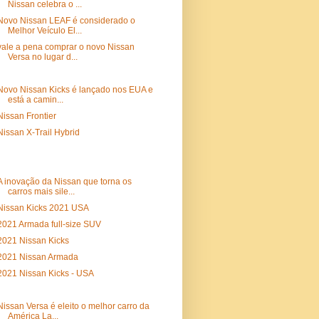
Nissan celebra o ...
Novo Nissan LEAF é considerado o
Melhor Veículo El...
vale a pena comprar o novo Nissan
Versa no lugar d...
Novo Nissan Kicks é lançado nos EUA e
está a camin...
Nissan Frontier
Nissan X-Trail Hybrid
A inovação da Nissan que torna os
carros mais sile...
Nissan Kicks 2021 USA
2021 Armada full-size SUV
2021 Nissan Kicks
2021 Nissan Armada
2021 Nissan Kicks - USA
Nissan Versa é eleito o melhor carro da
América La...