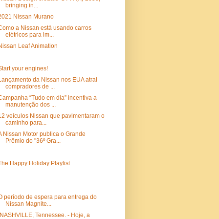
bringing in...
2021 Nissan Murano
Como a Nissan está usando carros
elétricos para im...
Nissan Leaf Animation
Start your engines!
Lançamento da Nissan nos EUA atrai
compradores de ...
Campanha “Tudo em dia” incentiva a
manutenção dos ...
12 veículos Nissan que pavimentaram o
caminho para...
A Nissan Motor publica o Grande
Prêmio do "36º Gra...
The Happy Holiday Playlist
O período de espera para entrega do
Nissan Magnite...
NASHVILLE, Tennessee. - Hoje, a