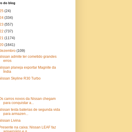
vo do blog
25
(24)
24
(334)
23
(557)
22
(737)
21
(1174)
20
(1641)
dezembro
(109)
Nissan admite ter cometido grandes
erros
Nissan planeja exportar Magnite da
Índia
Nissan Skyline R30 Turbo
Os carros novos da Nissan chegam
para conquistar a...
Nissan testa baterias de segunda vida
para armazen...
Nissan Livina
Presente na caixa: Nissan LEAF faz
aniversário e g...