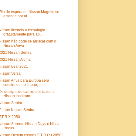
Fila de espera do Nissan Magnite se
estende por at...
Nissan licencia a tecnologia
gratuitamente para ap...
Nissan não pode se arriscar com o
Nissan Ariya
2021 Nissan Sentra
2021 Nissan Altima
Nissan Leaf 2021
Nissan Versa
Nissan Ariya para Europa será
construído no Japão,...
Os designs de carros elétricos da
Nissan inspiram ...
Nissan Sentra
Coupe Nissan Sentra
GT R X 2050
Nissan Serena, Nissan Days e Nissan
Rooks
Nissan Design creates 'GT-R (X) 2050,'