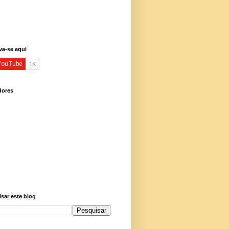
va-se aqui
dores
sar este blog