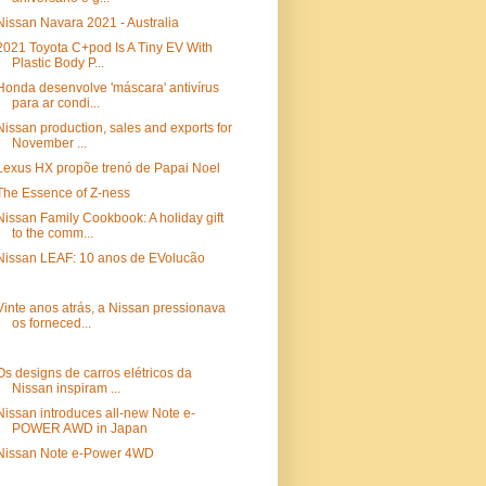
Nissan Navara 2021 - Australia
2021 Toyota C+pod Is A Tiny EV With
Plastic Body P...
Honda desenvolve 'máscara' antivírus
para ar condi...
Nissan production, sales and exports for
November ...
Lexus HX propõe trenó de Papai Noel
The Essence of Z-ness
Nissan Family Cookbook: A holiday gift
to the comm...
Nissan LEAF: 10 anos de EVolucão
Vinte anos atrás, a Nissan pressionava
os forneced...
Os designs de carros elétricos da
Nissan inspiram ...
Nissan introduces all-new Note e-
POWER AWD in Japan
Nissan Note e-Power 4WD