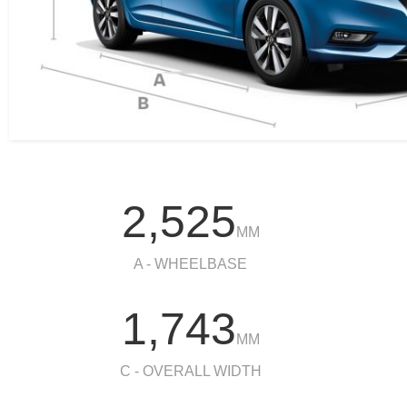
2,525
MM
A - WHEELBASE
1,743
MM
C - OVERALL WIDTH