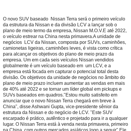
O novo SUV baseado Nissan Terra será o primeiro veículo
da estrutura da Nissan e da divisão LCV a lançar sob o
plano de meio termo da empresa, Nissan M.O.V.E até 2022,
o veículo estrear na China nesta primavera.
A unidade de
negócios LCV da Nissan, composta por SUVs, caminhões,
camionetas ligeiras, caminhões leves, é vista como crítica
para alcançar os objetivos do plano de meio prazo da
empresa.
Um em cada seis veículos Nissan vendidos
globalmente é um veículo baseado em um LCV, e a
empresa está focada em capturar o potencial total desta
divisão.
Os objetivos da unidade de negócios no âmbito do
plano de meio prazo incluem aumentar as vendas em mais
de 40% até 2022 e se tornar um líder global em pickups e
SUVs baseados em quadros.
"Estou muito satisfeito em
anunciar que o novo Nissan Terra chegará em breve à
China", disse Ashwani Gupta, vice-presidente sênior da
estrutura da Nissan e do negócio de LCV.
"Este SUV
escarpado é prático, autêntico e projetado para ir a qualquer
lugar. O Nissan Terra está à venda nesta primavera, primeiro
na China, com outros mercados asiáticos logo a seguir".
Ele