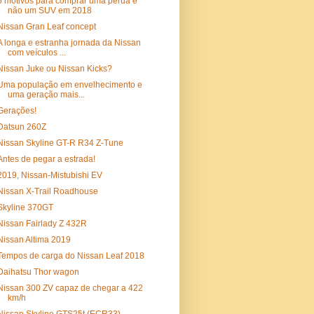
5 motivos para comprar uma perua e
não um SUV em 2018
Nissan Gran Leaf concept
A longa e estranha jornada da Nissan
com veículos ...
Nissan Juke ou Nissan Kicks?
Uma população em envelhecimento e
uma geração mais...
Gerações!
Datsun 260Z
Nissan Skyline GT-R R34 Z-Tune
Antes de pegar a estrada!
2019, Nissan-Mistubishi EV
Nissan X-Trail Roadhouse
Skyline 370GT
Nissan Fairlady Z 432R
Nissan Altima 2019
Tempos de carga do Nissan Leaf 2018
Daihatsu Thor wagon
Nissan 300 ZV capaz de chegar a 422
km/h