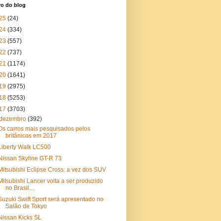
vo do blog
25
(24)
24
(334)
23
(557)
22
(737)
21
(1174)
20
(1641)
19
(2975)
18
(5253)
17
(3703)
dezembro
(392)
Os carros mais pesquisados pelos
britânicos em 2017
Liberty Walk LC500
Nissan Skyline GT-R 73
Mitsubishi Eclipse Cross: a vez dos SUV
Mitsubishi Lancer volta a ser produzido
no Brasil....
Suzuki Swift Sport será apresentado no
Salão de Tokyo
Nissan Kicks SL