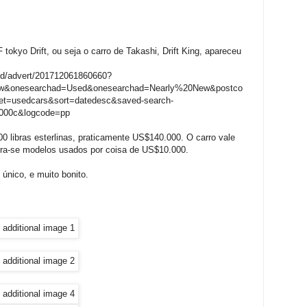
tokyo Drift, ou seja o carro de Takashi, Drift King, apareceu
fied/advert/201712061860660?
w&onesearchad=Used&onesearchad=Nearly%20New&postco
et=usedcars&sort=datedesc&saved-search-
000c&logcode=pp
0 libras esterlinas, praticamente US$140.000. O carro vale
tra-se modelos usados por coisa de US$10.000.
único, e muito bonito.