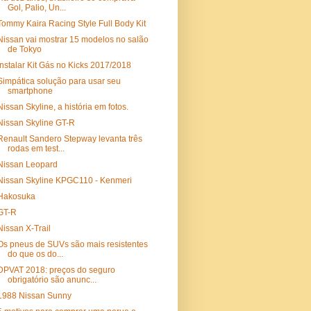
Gol, Palio, Un...
Tommy Kaira Racing Style Full Body Kit
Nissan vai mostrar 15 modelos no salão
de Tokyo
Instalar Kit Gás no Kicks 2017/2018
Simpática solução para usar seu
smartphone
Nissan Skyline, a história em fotos.
Nissan Skyline GT-R
Renault Sandero Stepway levanta três
rodas em test...
Nissan Leopard
Nissan Skyline KPGC110 - Kenmeri
Hakosuka
GT-R
Nissan X-Trail
Os pneus de SUVs são mais resistentes
do que os do...
DPVAT 2018: preços do seguro
obrigatório são anunc...
1988 Nissan Sunny