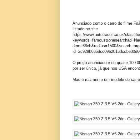
Anunciado como o carro do filme F&F 
listado no site
https://www.autotrader.co.uk/classi
keywords=famous&onesearchad=Ne
de=sl66eb&radius=1500&search-targ
id=2c929b685dcc0962015dccbe80d6
O preço anunciado é de quase 100.00
por ser único, já que nos USA encon
Mas é realmente um modelo de carro 