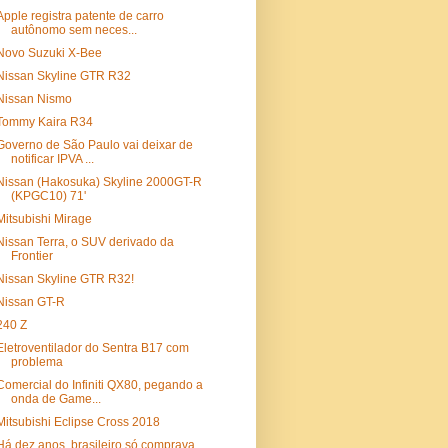
Apple registra patente de carro
autônomo sem neces...
Novo Suzuki X-Bee
Nissan Skyline GTR R32
Nissan Nismo
Tommy Kaira R34
Governo de São Paulo vai deixar de
notificar IPVA ...
Nissan (Hakosuka) Skyline 2000GT-R
(KPGC10) 71'
Mitsubishi Mirage
Nissan Terra, o SUV derivado da
Frontier
Nissan Skyline GTR R32!
Nissan GT-R
240 Z
Eletroventilador do Sentra B17 com
problema
Comercial do Infiniti QX80, pegando a
onda de Game...
Mitsubishi Eclipse Cross 2018
Há dez anos, brasileiro só comprava