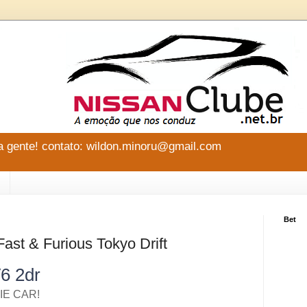
 gente! contato: wildon.minoru@gmail.com
Bet
ast & Furious Tokyo Drift
6 2dr
IE CAR!