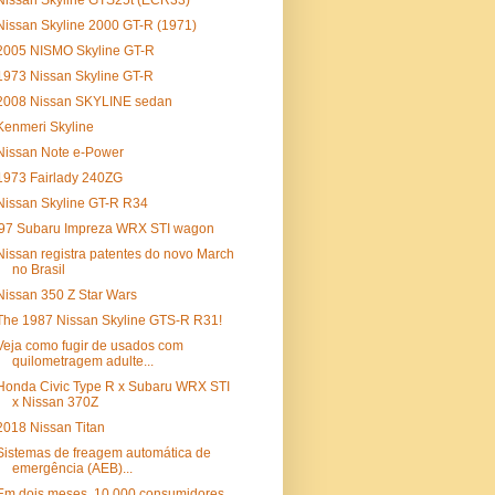
Nissan Skyline GTS25t (ECR33)
Nissan Skyline 2000 GT-R (1971)
2005 NISMO Skyline GT-R
1973 Nissan Skyline GT-R
2008 Nissan SKYLINE sedan
Kenmeri Skyline
Nissan Note e-Power
1973 Fairlady 240ZG
Nissan Skyline GT-R R34
'97 Subaru Impreza WRX STI wagon
Nissan registra patentes do novo March
no Brasil
Nissan 350 Z Star Wars
The 1987 Nissan Skyline GTS-R R31!
Veja como fugir de usados com
quilometragem adulte...
Honda Civic Type R x Subaru WRX STI
x Nissan 370Z
2018 Nissan Titan
Sistemas de freagem automática de
emergência (AEB)...
Em dois meses, 10.000 consumidores