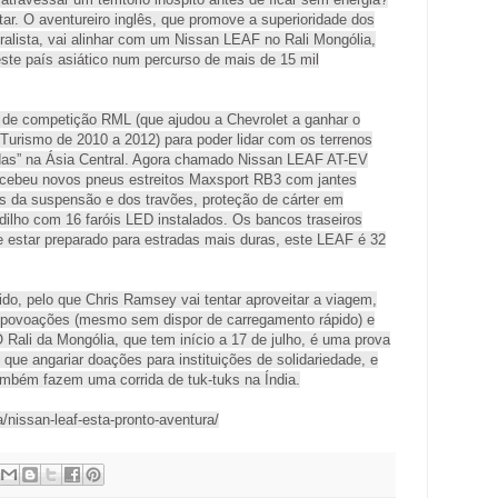
ar. O aventureiro inglês, que promove a superioridade dos
eralista, vai alinhar com um Nissan LEAF no Rali Mongólia,
ste país asiático num percurso de mais de 15 mil
 de competição RML (que ajudou a Chevrolet a ganhar o
urismo de 2010 a 2012) para poder lidar com os terrenos
adas” na Ásia Central. Agora chamado Nissan LEAF AT-EV
 recebeu novos pneus estreitos Maxsport RB3 com jantes
es da suspensão e dos travões, proteção de cárter em
dilho com 16 faróis LED instalados. Os bancos traseiros
e estar preparado para estradas mais duras, este LEAF é 32
pido, pelo que Chris Ramsey vai tentar aproveitar a viagem,
s povoações (mesmo sem dispor de carregamento rápido) e
O Rali da Mongólia, que tem início a 17 de julho, é uma prova
que angariar doações para instituições de solidariedade, e
ambém fazem uma corrida de tuk-tuks na Índia.
/nissan-leaf-esta-pronto-aventura/