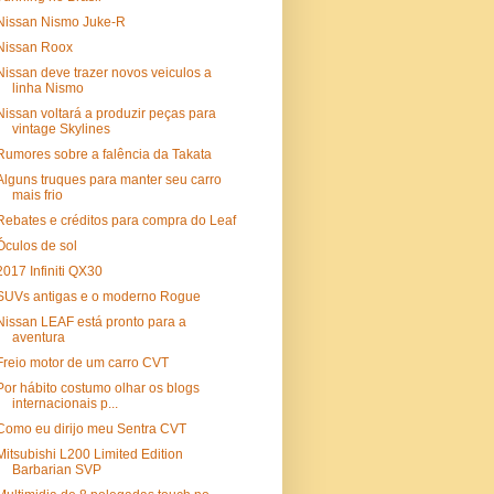
Nissan Nismo Juke-R
Nissan Roox
Nissan deve trazer novos veiculos a
linha Nismo
Nissan voltará a produzir peças para
vintage Skylines
Rumores sobre a falência da Takata
Alguns truques para manter seu carro
mais frio
Rebates e créditos para compra do Leaf
Óculos de sol
2017 Infiniti QX30
SUVs antigas e o moderno Rogue
Nissan LEAF está pronto para a
aventura
Freio motor de um carro CVT
Por hábito costumo olhar os blogs
internacionais p...
Como eu dirijo meu Sentra CVT
Mitsubishi L200 Limited Edition
Barbarian SVP