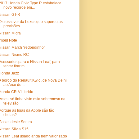
2017 Honda Civic Type R estabelece
novo recorde em...
Nissan GT-R
O crossover da Lexus que superou as
previsões
Nissan Micra
Impul Note
Nissan March "redondinho"
Nissan Nismo RC
Acessórios para o Nissan Leaf, para
tentar tirar m...
Honda Jazz
A bordo do Renault Kwid, de Nova Delhi
ao Arco do ...
Honda CR-V híbrido
Antes, só tinha visto esta sobremesa na
televisão
Porque as lojas da Apple são tão
cheias?
Gostei deste Sentra
Nissan Silvia S15
Nissan Leaf usado anda bem valorizado