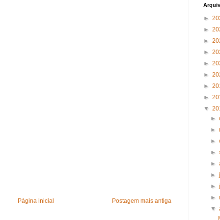
Arqui
►
20
►
20
►
20
►
20
►
20
►
20
►
20
►
20
▼
20
►
►
►
►
►
►
►
►
Página inicial
Postagem mais antiga
▼