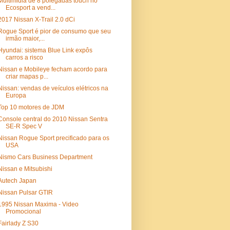
Multimidia de 8 polegadas touch no
Ecosport a vend...
2017 Nissan X-Trail 2.0 dCi
Rogue Sport é pior de consumo que seu
irmão maior,...
Hyundai: sistema Blue Link expôs
carros a risco
Nissan e Mobileye fecham acordo para
criar mapas p...
Nissan: vendas de veículos elétricos na
Europa
Top 10 motores de JDM
Console central do 2010 Nissan Sentra
SE-R Spec V
Nissan Rogue Sport precificado para os
USA
Nismo Cars Business Department
Nissan e Mitsubishi
Autech Japan
Nissan Pulsar GTIR
1995 Nissan Maxima - Video
Promocional
Fairlady Z S30