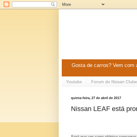
Gosta de carros? Vem com a
Youtube
Forum do Nissan Clube
quinta-feira, 27 de abril de 2017
Nissan LEAF está pron
Será que um carro elétrico consegue a