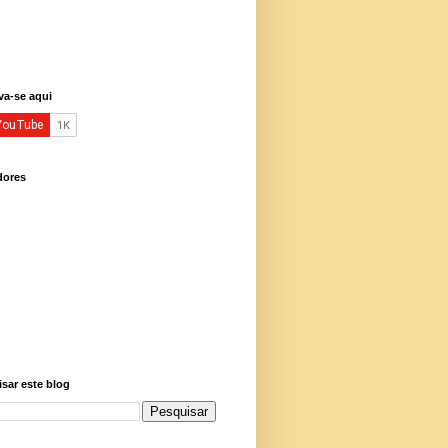
va-se aqui
dores
sar este blog