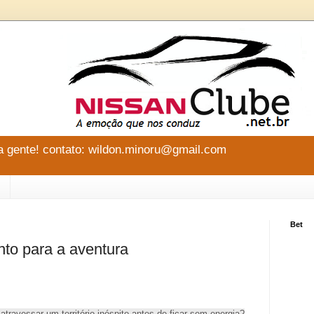
 gente! contato: wildon.minoru@gmail.com
Bet
to para a aventura
travessar um território inóspito antes de ficar sem energia?