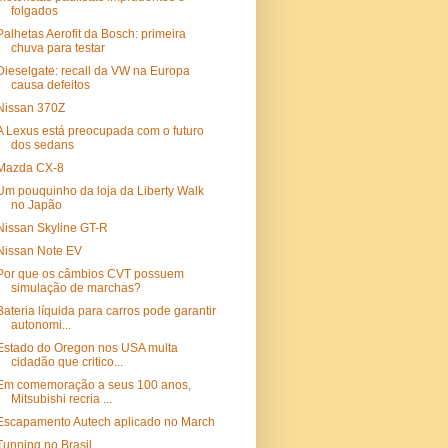
folgados
Palhetas Aerofit da Bosch: primeira
chuva para testar
Dieselgate: recall da VW na Europa
causa defeitos
Nissan 370Z
A Lexus está preocupada com o futuro
dos sedans
Mazda CX-8
Um pouquinho da loja da Liberty Walk
no Japão
Nissan Skyline GT-R
Nissan Note EV
Por que os câmbios CVT possuem
simulação de marchas?
Bateria líquida para carros pode garantir
autonomi...
Estado do Oregon nos USA multa
cidadão que critico...
Em comemoração a seus 100 anos,
Mitsubishi recria ...
Escapamento Autech aplicado no March
Tunning no Brasil