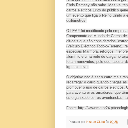
Chris Ramsey não sabe. Mas vai tent
carros elétricos junto do público gen
um evento que liga o Reino Unido a e
quilômetros.
O LEAF foi modificado pela empresa
Campeonato do Mundo de Carros de T
difíceis que são considerados “estr
(Veículo Eléctrico Todo-o-Terreno),
especiais Marmora, reforços inferior
alumínio e uma rede de carga no teja
foram removidos, pelo que, apesar d
kg mais leve.
O objetivo não é ser o carro mais rá
recarregar o carro quando chegas a
promover o uso de carros elétricos. 
para aventureiros amadores, que têm 
os organizadores, os aventuristas, t
Fonte:
http://www.motor24.pt/ecologia
Postado por
Nissan Clube
às
09:28