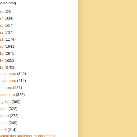
vo do blog
25
(24)
24
(334)
23
(557)
22
(737)
21
(1174)
20
(1641)
19
(2975)
18
(5253)
17
(3703)
dezembro
(392)
novembro
(414)
outubro
(431)
setembro
(326)
agosto
(360)
julho
(322)
junho
(273)
maio
(249)
abril
(214)
Motoristas paulistas imprudentes e