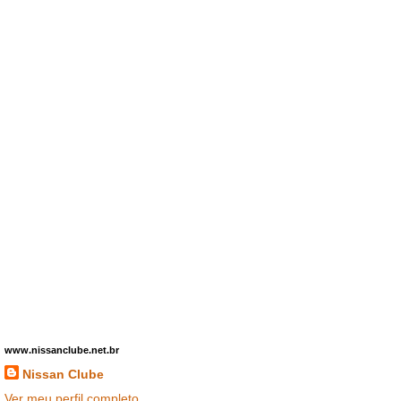
www.nissanclube.net.br
Nissan Clube
Ver meu perfil completo