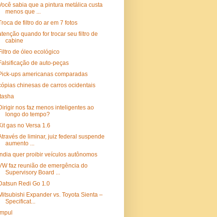
Você sabia que a pintura metálica custa
menos que ...
Troca de filtro do ar em 7 fotos
atenção quando for trocar seu filtro de
cabine
Filtro de óleo ecológico
Falsificação de auto-peças
Pick-ups americanas comparadas
cópias chinesas de carros ocidentais
Itasha
Dirigir nos faz menos inteligentes ao
longo do tempo?
Kit gas no Versa 1.6
Através de liminar, juiz federal suspende
aumento ...
Índia quer proibir veículos autônomos
VW faz reunião de emergência do
Supervisory Board ...
Datsun Redi Go 1.0
Mitsubishi Expander vs. Toyota Sienta –
Specificat...
Impul