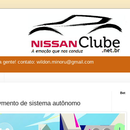
 gente! contato: wildon.minoru@gmail.com
Bet
lvmento de sistema autônomo