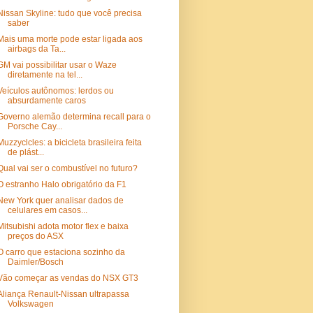
Nissan Skyline: tudo que você precisa
saber
Mais uma morte pode estar ligada aos
airbags da Ta...
GM vai possibilitar usar o Waze
diretamente na tel...
Veículos autônomos: lerdos ou
absurdamente caros
Governo alemão determina recall para o
Porsche Cay...
Muzzyclcles: a bicicleta brasileira feita
de plást...
Qual vai ser o combustível no futuro?
O estranho Halo obrigatório da F1
New York quer analisar dados de
celulares em casos...
Mitsubishi adota motor flex e baixa
preços do ASX
O carro que estaciona sozinho da
Daimler/Bosch
Vão começar as vendas do NSX GT3
Aliança Renault-Nissan ultrapassa
Volkswagen