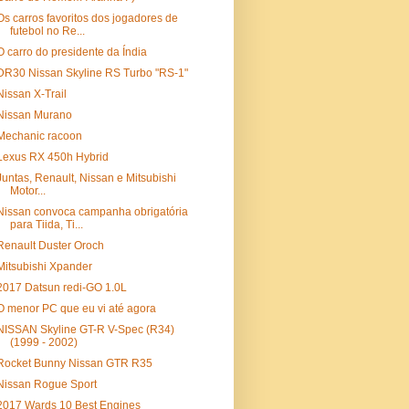
Os carros favoritos dos jogadores de
futebol no Re...
O carro do presidente da Índia
DR30 Nissan Skyline RS Turbo "RS-1"
Nissan X-Trail
Nissan Murano
Mechanic racoon
Lexus RX 450h Hybrid
Juntas, Renault, Nissan e Mitsubishi
Motor...
Nissan convoca campanha obrigatória
para Tiida, Ti...
Renault Duster Oroch
Mitsubishi Xpander
2017 Datsun redi-GO 1.0L
O menor PC que eu vi até agora
NISSAN Skyline GT-R V-Spec (R34)
(1999 - 2002)
Rocket Bunny Nissan GTR R35
Nissan Rogue Sport
2017 Wards 10 Best Engines