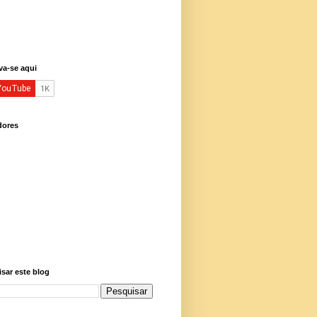
va-se aqui
dores
sar este blog