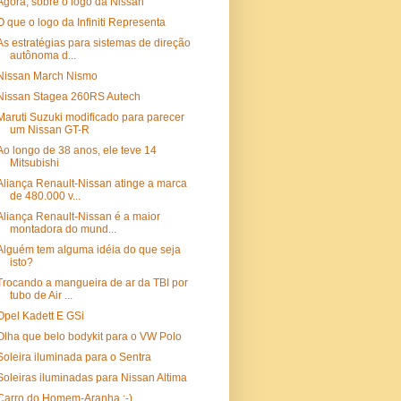
Agora, sobre o logo da Nissan
O que o logo da Infiniti Representa
As estratégias para sistemas de direção
autônoma d...
Nissan March Nismo
Nissan Stagea 260RS Autech
Maruti Suzuki modificado para parecer
um Nissan GT-R
Ao longo de 38 anos, ele teve 14
Mitsubishi
Aliança Renault-Nissan atinge a marca
de 480.000 v...
Aliança Renault-Nissan é a maior
montadora do mund...
Alguém tem alguma idéia do que seja
isto?
Trocando a mangueira de ar da TBI por
tubo de Air ...
Opel Kadett E GSi
Olha que belo bodykit para o VW Polo
Soleira iluminada para o Sentra
Soleiras iluminadas para Nissan Altima
Carro do Homem-Aranha :-)