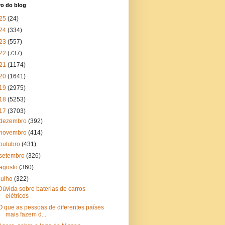
vo do blog
25
(24)
24
(334)
23
(557)
22
(737)
21
(1174)
20
(1641)
19
(2975)
18
(5253)
17
(3703)
dezembro
(392)
novembro
(414)
outubro
(431)
setembro
(326)
agosto
(360)
julho
(322)
Dúvida sobre baterias de carros
elétricos
O que as pessoas de diferentes países
mais fazem d...