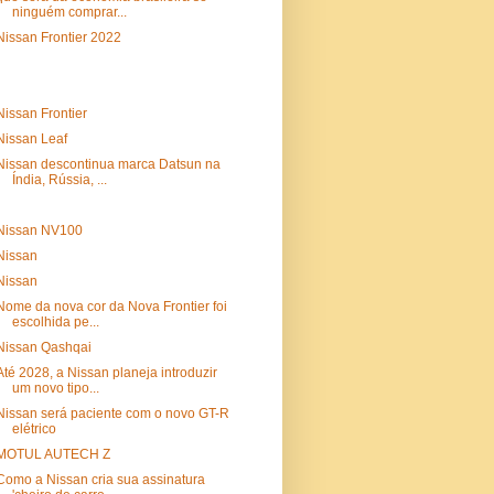
ninguém comprar...
Nissan Frontier 2022
Nissan Frontier
Nissan Leaf
Nissan descontinua marca Datsun na
Índia, Rússia, ...
Nissan NV100
Nissan
Nissan
Nome da nova cor da Nova Frontier foi
escolhida pe...
Nissan Qashqai
Até 2028, a Nissan planeja introduzir
um novo tipo...
Nissan será paciente com o novo GT-R
elétrico
MOTUL AUTECH Z
Como a Nissan cria sua assinatura