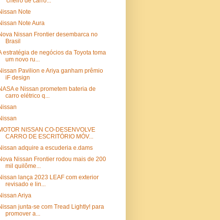
'cheiro de carro...
Nissan Note
Nissan Note Aura
Nova Nissan Frontier desembarca no
Brasil
A estratégia de negócios da Toyota toma
um novo ru...
Nissan Pavilion e Ariya ganham prêmio
iF design
NASA e Nissan prometem bateria de
carro elétrico q...
Nissan
Nissan
MOTOR NISSAN CO-DESENVOLVE
CARRO DE ESCRITÓRIO MÓV...
Nissan adquire a escuderia e.dams
Nova Nissan Frontier rodou mais de 200
mil quilôme...
Nissan lança 2023 LEAF com exterior
revisado e lin...
Nissan Ariya
Nissan junta-se com Tread Lightly! para
promover a...