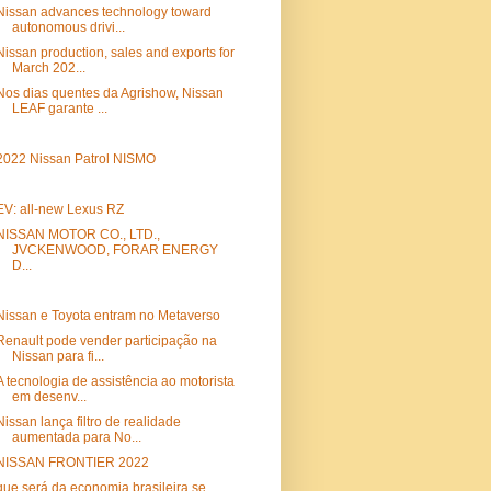
Nissan advances technology toward
autonomous drivi...
Nissan production, sales and exports for
March 202...
Nos dias quentes da Agrishow, Nissan
LEAF garante ...
2022 Nissan Patrol NISMO
EV: all-new Lexus RZ
NISSAN MOTOR CO., LTD.,
JVCKENWOOD, FORAR ENERGY
D...
Nissan e Toyota entram no Metaverso
Renault pode vender participação na
Nissan para fi...
A tecnologia de assistência ao motorista
em desenv...
Nissan lança filtro de realidade
aumentada para No...
NISSAN FRONTIER 2022
que será da economia brasileira se