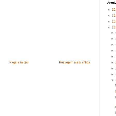
Arqui
►
20
►
20
►
20
▼
20
►
►
►
►
►
Página inicial
Postagem mais antiga
►
►
►
▼