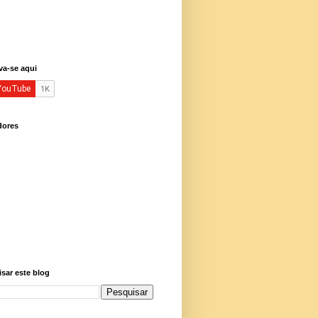
va-se aqui
dores
sar este blog