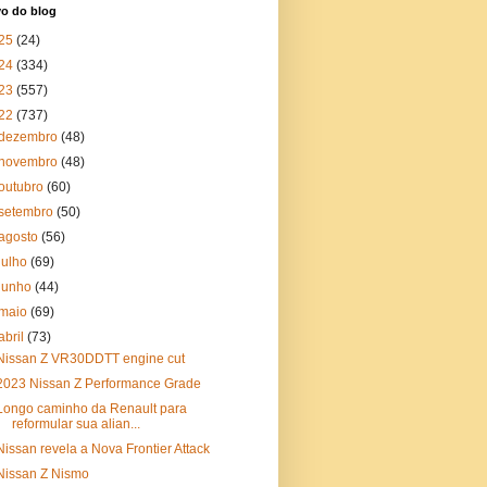
vo do blog
25
(24)
24
(334)
23
(557)
22
(737)
dezembro
(48)
novembro
(48)
outubro
(60)
setembro
(50)
agosto
(56)
julho
(69)
junho
(44)
maio
(69)
abril
(73)
Nissan Z VR30DDTT engine cut
2023 Nissan Z Performance Grade
Longo caminho da Renault para
reformular sua alian...
Nissan revela a Nova Frontier Attack
Nissan Z Nismo