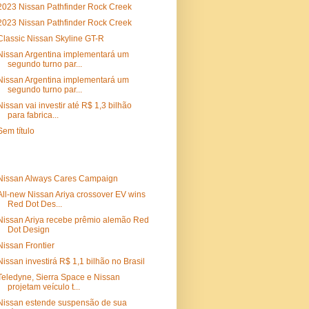
2023 Nissan Pathfinder Rock Creek
2023 Nissan Pathfinder Rock Creek
Classic Nissan Skyline GT-R
Nissan Argentina implementará um
segundo turno par...
Nissan Argentina implementará um
segundo turno par...
Nissan vai investir até R$ 1,3 bilhão
para fabrica...
Sem título
Nissan Always Cares Campaign
All-new Nissan Ariya crossover EV wins
Red Dot Des...
Nissan Ariya recebe prêmio alemão Red
Dot Design
Nissan Frontier
Nissan investirá R$ 1,1 bilhão no Brasil
Teledyne, Sierra Space e Nissan
projetam veículo t...
Nissan estende suspensão de sua