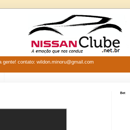
 gente! contato: wildon.minoru@gmail.com
Bet