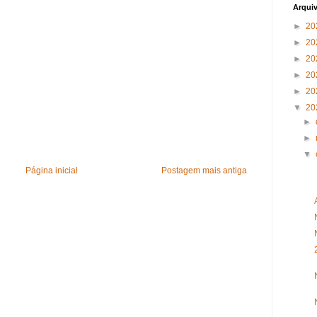
Arqui
►
20
►
20
►
20
►
20
►
20
▼
20
►
►
▼
Página inicial
Postagem mais antiga