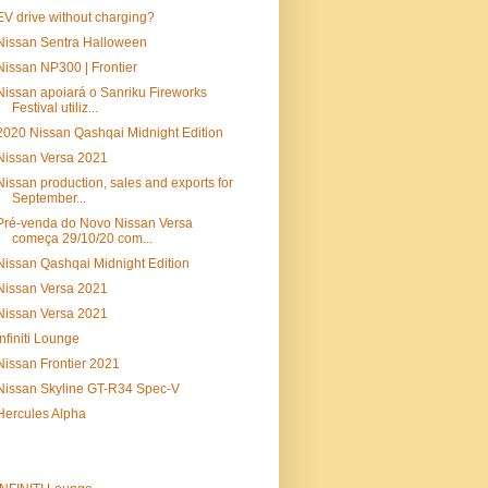
EV drive without charging?
Nissan Sentra Halloween
Nissan NP300 | Frontier
Nissan apoiará o Sanriku Fireworks
Festival utiliz...
2020 Nissan Qashqai Midnight Edition
Nissan Versa 2021
Nissan production, sales and exports for
September...
Pré-venda do Novo Nissan Versa
começa 29/10/20 com...
Nissan Qashqai Midnight Edition
Nissan Versa 2021
Nissan Versa 2021
Infiniti Lounge
Nissan Frontier 2021
Nissan Skyline GT-R34 Spec-V
Hercules Alpha