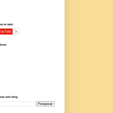
va-se aqui
dores
sar este blog