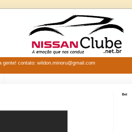
 gente! contato: wildon.minoru@gmail.com
Bet