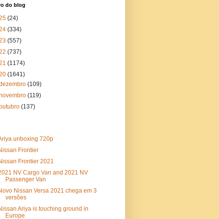
vo do blog
25
(24)
24
(334)
23
(557)
22
(737)
21
(1174)
20
(1641)
dezembro
(109)
novembro
(119)
outubro
(137)
Ariya unboxing 720p
Nissan Frontier
Nissan Frontier 2021
2021 NV Cargo Van and 2021 NV
Passenger Van
Novo Nissan Versa 2021 chega em 3
versões
Nissan Ariya is touching ground in
Europe