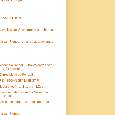
INFINITI Lounge
TEASER FRONTIER
Novo Nissan Versa: pronto para brilhar
Nissan Frontier: uma jornada no tempo
Nissan vai lançar 12 novos carros nos
próximos trê...
Carros elétricos Renault
R33 NISSAN SKYLINE GT-R
"Moose test" na Mitsubishi L200
Um pouco da história da Nissan no
Brasil
Nissan comemora 20 anos de Brasil
Nissan Frontier