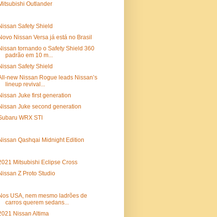
Mitsubishi Outlander
Nissan Safety Shield
Novo Nissan Versa já está no Brasil
Nissan tornando o Safety Shield 360
padrão em 10 m...
Nissan Safety Shield
All-new Nissan Rogue leads Nissan’s
lineup revival...
Nissan Juke first generation
Nissan Juke second generation
Subaru WRX STI
Nissan Qashqai Midnight Edition
2021 Mitsubishi Eclipse Cross
Nissan Z Proto Studio
Nos USA, nem mesmo ladrões de
carros querem sedans...
2021 Nissan Altima