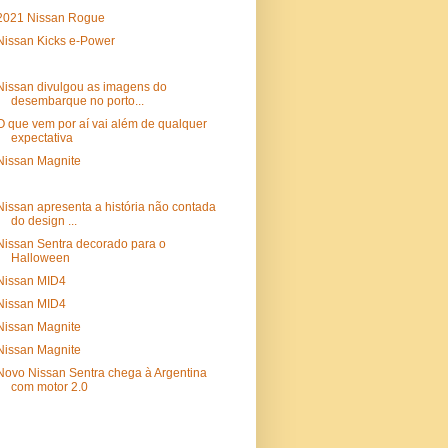
2021 Nissan Rogue
Nissan Kicks e-Power
Nissan divulgou as imagens do
desembarque no porto...
O que vem por aí vai além de qualquer
expectativa
Nissan Magnite
Nissan apresenta a história não contada
do design ...
Nissan Sentra decorado para o
Halloween
Nissan MID4
Nissan MID4
Nissan Magnite
Nissan Magnite
Novo Nissan Sentra chega à Argentina
com motor 2.0