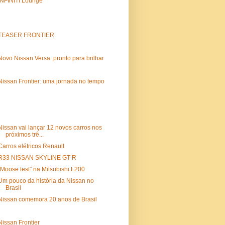
INFINITI Lounge
TEASER FRONTIER
Novo Nissan Versa: pronto para brilhar
Nissan Frontier: uma jornada no tempo
Nissan vai lançar 12 novos carros nos
próximos trê...
Carros elétricos Renault
R33 NISSAN SKYLINE GT-R
"Moose test" na Mitsubishi L200
Um pouco da história da Nissan no
Brasil
Nissan comemora 20 anos de Brasil
Nissan Frontier