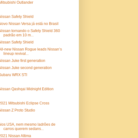
Mitsubishi Outlander
Nissan Safety Shield
Novo Nissan Versa já está no Brasil
Nissan tornando o Safety Shield 360
padrão em 10 m...
Nissan Safety Shield
All-new Nissan Rogue leads Nissan’s
lineup revival...
Nissan Juke first generation
Nissan Juke second generation
Subaru WRX STI
Nissan Qashqai Midnight Edition
2021 Mitsubishi Eclipse Cross
Nissan Z Proto Studio
Nos USA, nem mesmo ladrões de
carros querem sedans...
2021 Nissan Altima