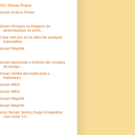
2021 Nissan Rogue
Nissan Kicks e-Power
Nissan divulgou as imagens do
desembarque no porto...
O que vem por aí vai além de qualquer
expectativa
Nissan Magnite
Nissan apresenta a história não contada
do design ...
Nissan Sentra decorado para o
Halloween
Nissan MID4
Nissan MID4
Nissan Magnite
Nissan Magnite
Novo Nissan Sentra chega à Argentina
com motor 2.0