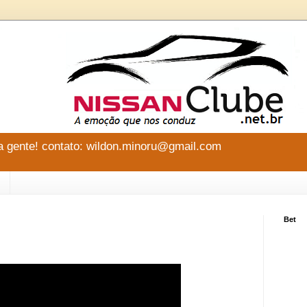
 gente! contato: wildon.minoru@gmail.com
Bet