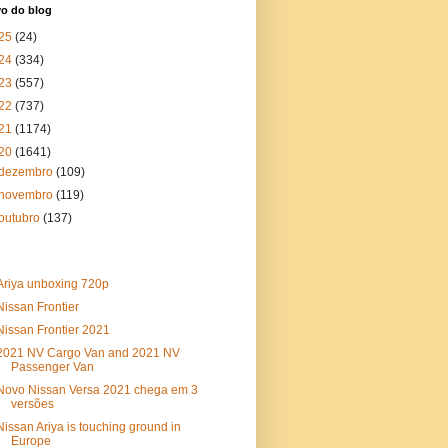
vo do blog
25
(24)
24
(334)
23
(557)
22
(737)
21
(1174)
20
(1641)
dezembro
(109)
novembro
(119)
outubro
(137)
Ariya unboxing 720p
Nissan Frontier
Nissan Frontier 2021
2021 NV Cargo Van and 2021 NV
Passenger Van
Novo Nissan Versa 2021 chega em 3
versões
Nissan Ariya is touching ground in
Europe