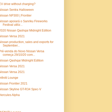
EV drive without charging?
Nissan Sentra Halloween
Nissan NP300 | Frontier
Nissan apoiará o Sanriku Fireworks
Festival utiliz...
2020 Nissan Qashqai Midnight Edition
Nissan Versa 2021
Nissan production, sales and exports for
September...
Pré-venda do Novo Nissan Versa
começa 29/10/20 com...
Nissan Qashqai Midnight Edition
Nissan Versa 2021
Nissan Versa 2021
Infiniti Lounge
Nissan Frontier 2021
Nissan Skyline GT-R34 Spec-V
Hercules Alpha