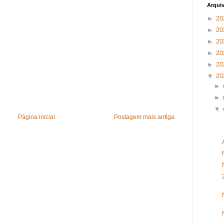
Arqui
►
20
►
20
►
20
►
20
►
20
▼
20
►
►
▼
Página inicial
Postagem mais antiga