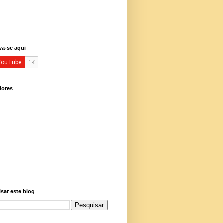
va-se aqui
dores
sar este blog