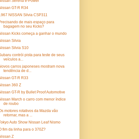
Nissan Serena e-Power
Nissan GT-R R34
1967 NISSAN Silvia CSP311
Precisando de mais espaço para
bagagem no seu Kicks?
Nissan Kicks começa a ganhar o mundo
Nissan Silvia
Nissan Silvia S10
Subaru contrói pista para teste de seus
veículos a...
Novos carros japoneses mostram nova
tendência de d...
Nissan GT-R R33
Nissan 360 Z
Nissan GT-R by Bullet Proof Automotive
Nissan March o carro com menor índice
de roubo
Os motores rotativos da Mazda vão
retornar, mas a ...
Tokyo Auto Show Nissan Leaf Nismo
O fim da linha para o 370Z?
Nissan Z