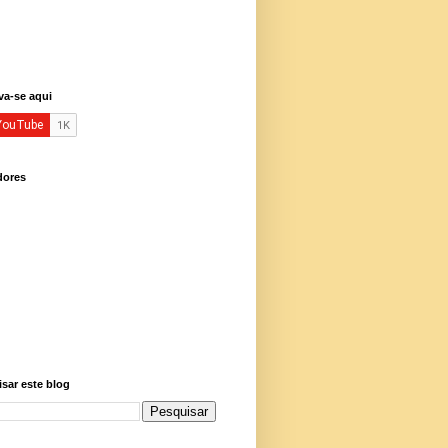
va-se aqui
dores
sar este blog