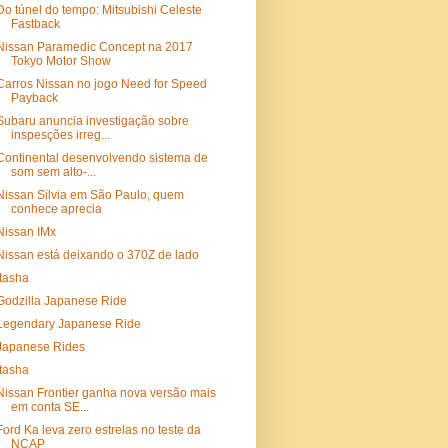
Do túnel do tempo: Mitsubishi Celeste
Fastback
Nissan Paramedic Concept na 2017
Tokyo Motor Show
Carros Nissan no jogo Need for Speed
Payback
Subaru anuncia investigação sobre
inspesções irreg...
Continental desenvolvendo sistema de
som sem alto-...
Nissan Silvia em São Paulo, quem
conhece aprecia
Nissan IMx
Nissan está deixando o 370Z de lado
Itasha
Godzilla Japanese Ride
Legendary Japanese Ride
Japanese Rides
Itasha
Nissan Frontier ganha nova versão mais
em conta SE...
Ford Ka leva zero estrelas no teste da
NCAP