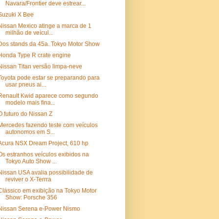
Navara/Frontier deve estrear...
Suzuki X Bee
Nissan Mexico atinge a marca de 1
milhão de veícul...
Dos stands da 45a. Tokyo Motor Show
Honda Type R crate engine
Nissan Titan versão limpa-neve
Toyota pode estar se preparando para
usar pneus ai...
Renault Kwid aparece como segundo
modelo mais fina...
O futuro do Nissan Z
Mercedes fazendo teste com veículos
autonomos em S...
Acura NSX Dream Project, 610 hp
Os estranhos veículos exibidos na
Tokyo Auto Show ...
Nissan USA avalia possibilidade de
reviver o X-Terrra
Clássico em exibição na Tokyo Motor
Show: Porsche 356
Nissan Serena e-Power Nismo