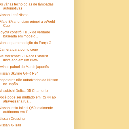
As várias tecnologias de lâmpadas
automotivas
Nissan Leaf Nismo
Fifa e EA anunciam primeira eWorld
Cup
Toyota constrói Hilux de verdade
baseada em modelo...
Monitor para medição da Força G
Camera para ponto cego
Meisterschaft GT Race Exhaust
instalado em um BMW ...
Avisos painel do March japonês
Nissan Skyline GT-R R34
Inspetores não autorizados da Nissan
no Japão
Mitsubishi Delica D5 Chamonix
Você pode ser multado em R$ 44 ao
atravessar a rua...
Nissan testa Infiniti Q50 totalmente
autônomo em T...
Nissan Crossing
Nissan X-Trail