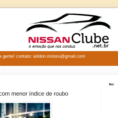
 gente! contato: wildon.minoru@gmail.com
Bet
 com menor índice de roubo