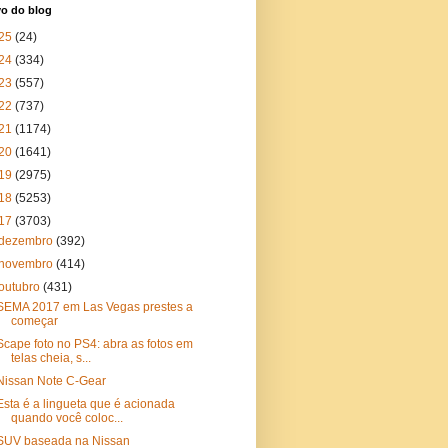
vo do blog
25
(24)
24
(334)
23
(557)
22
(737)
21
(1174)
20
(1641)
19
(2975)
18
(5253)
17
(3703)
dezembro
(392)
novembro
(414)
outubro
(431)
SEMA 2017 em Las Vegas prestes a
começar
Scape foto no PS4: abra as fotos em
telas cheia, s...
Nissan Note C-Gear
Esta é a lingueta que é acionada
quando você coloc...
SUV baseada na Nissan