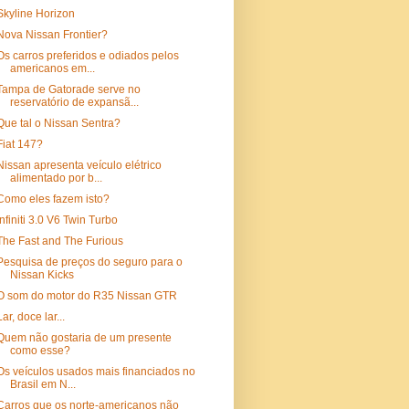
Skyline Horizon
Nova Nissan Frontier?
Os carros preferidos e odiados pelos
americanos em...
Tampa de Gatorade serve no
reservatório de expansã...
Que tal o Nissan Sentra?
Fiat 147?
Nissan apresenta veículo elétrico
alimentado por b...
Como eles fazem isto?
Infiniti 3.0 V6 Twin Turbo
The Fast and The Furious
Pesquisa de preços do seguro para o
Nissan Kicks
O som do motor do R35 Nissan GTR
Lar, doce lar...
Quem não gostaria de um presente
como esse?
Os veículos usados mais financiados no
Brasil em N...
Carros que os norte-americanos não