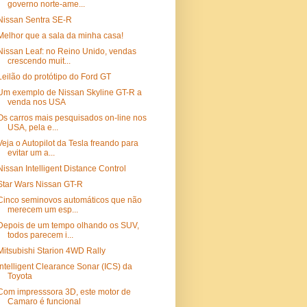
governo norte-ame...
Nissan Sentra SE-R
Melhor que a sala da minha casa!
Nissan Leaf: no Reino Unido, vendas
crescendo muit...
Leilão do protótipo do Ford GT
Um exemplo de Nissan Skyline GT-R a
venda nos USA
Os carros mais pesquisados on-line nos
USA, pela e...
Veja o Autopilot da Tesla freando para
evitar um a...
Nissan Intelligent Distance Control
Star Wars Nissan GT-R
Cinco seminovos automáticos que não
merecem um esp...
Depois de um tempo olhando os SUV,
todos parecem i...
Mitsubishi Starion 4WD Rally
Intelligent Clearance Sonar (ICS) da
Toyota
Com impresssora 3D, este motor de
Camaro é funcional