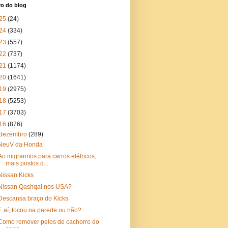
vo do blog
25
(24)
24
(334)
23
(557)
22
(737)
21
(1174)
20
(1641)
19
(2975)
18
(5253)
17
(3703)
16
(876)
dezembro
(289)
NeuV da Honda
Ao migrarmos para carros elétricos,
mais postos d...
Nissan Kicks
Nissan Qashqai nos USA?
Descansa braço do Kicks
E aí, tocou na parede ou não?
Como remover pelos de cachorro do