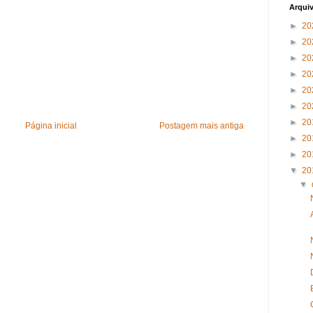
Arqui
►
20
►
20
►
20
►
20
►
20
►
20
►
20
Página inicial
Postagem mais antiga
►
20
►
20
▼
20
▼