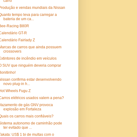
carro
Produção e vendas mundiais da Nissan
Quanto tempo leva para carregar a
bateria de um ca...
Bee-Racing B80R
Calendário GT-R
Calendário Fairlady Z
Marcas de carros que ainda possuem
crossovers
Extintores de incêndio em veículos
O SUV que ninguém deveria comprar
Bonitinho!
Nissan confirma estar desenvolvendo
novo plug-in h...
Hot Wheels Fugu Z
Carros elétricos usados valem a pena?
Vazamento de gás GNV provoca
explosão em Fortaleza
Quais os carros mais confiáveis?
Sistema autonomo de caminhão pode
ter evitado que ...
Takata: US$ 1 bi de multas com o