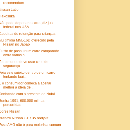
recomendam
Nissan Latio
Hakosuka
Não pode depenar o carro, diz juiz
federal nos USA...
Caediras de retenção para crianças
Multimidia MM516D oferecido pela
Nissan no Japão
Custo de possuir um carro comparado
entre vários p...
Todo mundo deve usar cinto de
segurança
Veja este sujeito dentro de um carro
tentando fugi...
E o consumidor começa a aceitar
melhor a idéia de ...
Sonhando com o presente de Natal
Sentra 1991, 600.000 milhas
percorridas
Cores Nissan
Branew Nissan GTR 35 bodykit
Esse AMG não é para motorista comum